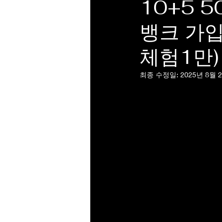
10+5 5
뱅크 가입
체험1만)
최종 수정일:
2025년 8월 