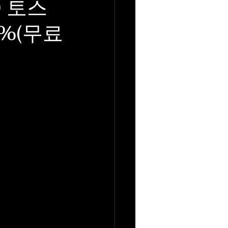
0 토스
%(무료