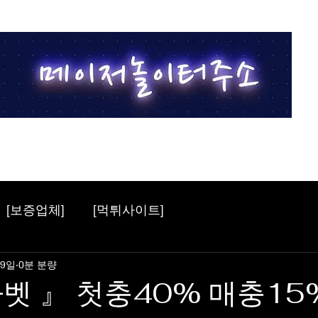
메이저놀이터
보증업체
먹튀사이트
[보증업체]
[먹튀사이트]
 9일
0분 분량
벳 』 첫충40% 매충15%