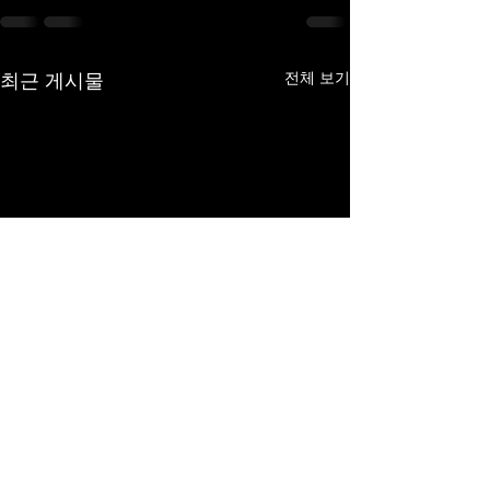
최근 게시물
전체 보기