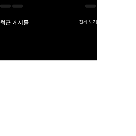
최근 게시물
전체 보기