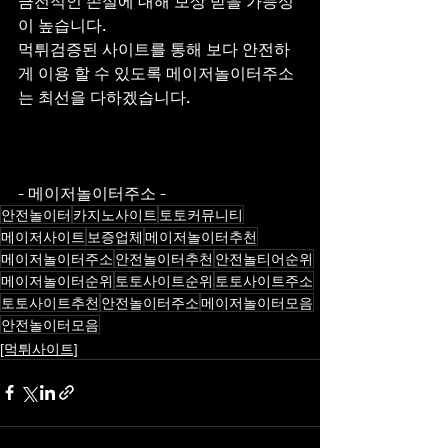
금전적인 손실에 대해 보상 받을 가능성
이 높습니다.
먹튀검증된 사이트를 통해 보다 안전하
게 이용 할 수 있도록 메이저놀이터주소
는 최선을 다하겠습니다.
- 메이저놀이터주소 -
안전놀이터
카지노사이트
토토커뮤니티
메이저사이트
보증업체
메이저놀이터추천
메이저놀이터주소
안전놀이터추천
안전놀티어순위
메이저놀이터순위
토토사이트순위
토토사이트주소
토토사이트추천
안전놀이터주소
메이저놀이터모음
안전놀이터모음
[먹튀사이트]