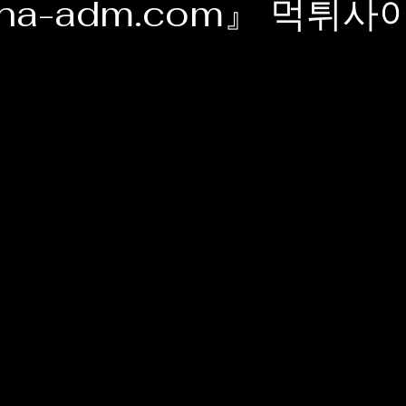
na-adm.com』 먹튀사