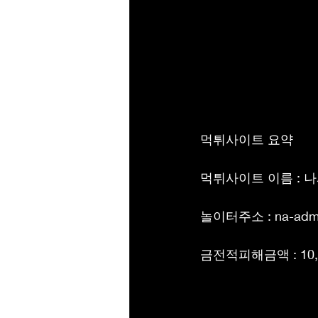
먹튀사이트 요약
먹튀사이트 이름 : ​나
놀이터주소 : na-adm
금전적피해금액 : 10,0