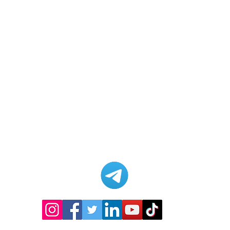
먹튀,먹튀확정,먹튀사이트,먹튀검증,먹튀검증커뮤니티,
안전놀이터,
메이저사이트,토토커뮤니티,카지노사이트,
에볼루션,슬롯사이트,
슬롯게임,바카라,
블랙잭,보증업체,
안전놀이터주소,
안전놀이터추천,
안전놀이터순위,
안전놀이터모음,
안전사이트주소,안전사이트추천,
안전사이트순위​,안전사이트모음,
메이저놀이터주소,메이저놀이터추천,
메이저놀이터순위,
메이저놀이터모음,
메이저사이트주소,
메이저놀이터추천,
메이저사이트순위,메이저놀이터모음
해외메이저놀이터주소,
메이저놀이터 검증사이트,
메이저놀이터 놀검소,
메이저 배팅사이트,메이저 안전공원