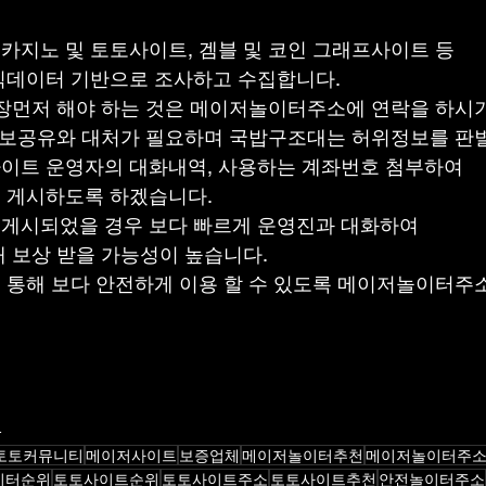
지노 및 토토사이트, 겜블 및 코인 그래프사이트 등
빅데이터 기반으로 조사하고 수집합니다.
장먼저 해야 하는 것은 메이저놀이터주소에 연락을 하시기
 정보공유와 대처가 필요하며 국밥구조대는 허위정보를 판
이트 운영자의 대화내역, 사용하는 계좌번호 첨부하여
 게시하도록 하겠습니다.
게시되었을 경우 보다 빠르게 운영진과 대화하여
 보상 받을 가능성이 높습니다.
통해 보다 안전하게 이용 할 수 있도록 메이저놀이터주
-
토토커뮤니티
메이저사이트
보증업체
메이저놀이터추천
메이저놀이터주
이터순위
토토사이트순위
토토사이트주소
토토사이트추천
안전놀이터주소