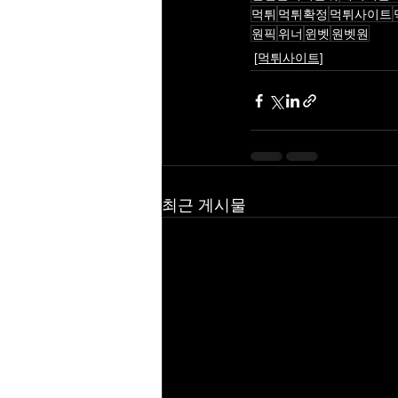
먹튀
먹튀확정
먹튀사이트
원픽
위너
윈벳
원벳원
[먹튀사이트]
최근 게시물