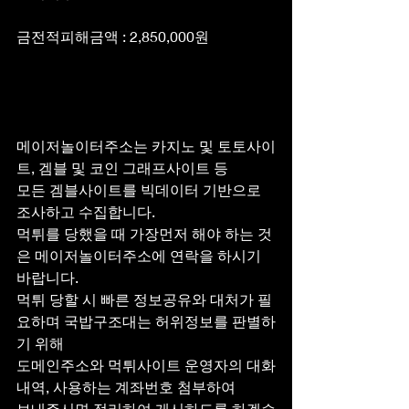
금전적피해금액 : 2,850,000원
메이저놀이터주소는 카지노 및 토토사이
트, 겜블 및 코인 그래프사이트 등
모든 겜블사이트를 빅데이터 기반으로 
조사하고 수집합니다.
먹튀를 당했을 때 가장먼저 해야 하는 것
은 메이저놀이터주소에 연락을 하시기 
바랍니다.
먹튀 당할 시 빠른 정보공유와 대처가 필
요하며 국밥구조대는 허위정보를 판별하
기 위해
도메인주소와 먹튀사이트 운영자의 대화
내역, 사용하는 계좌번호 첨부하여
보내주시면 정리하여 게시하도록 하겠습