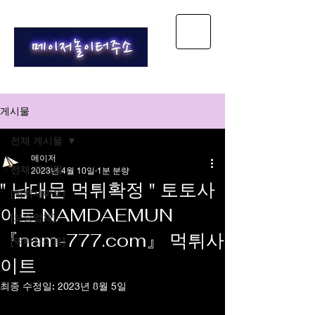
게시물
전체 게시물
메이저
전체 게시물
2023년 4월 10일
1분 분량
" 남대문 먹튀확정 " 토토사
[먹튀사이트]
이트 NAMDAEMUN
[보증업체]
『nam-777.com』 먹튀사
[먹튀사이트]
이트
최종 수정일:
2023년 8월 5일