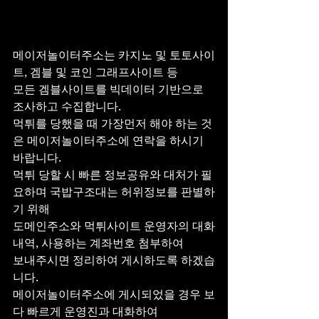
메이저놀이터주소는 카지노 및 토토사이
트, 겜블 및 코인 그래프사이트 등
모든 겜블사이트를 빅데이터 기반으로 
조사하고 수집합니다.
먹튀를 당했을 때 가장먼저 해야 하는 것
은 메이저놀이터주소에 연락을 하시기 
바랍니다.
먹튀 당할 시 빠른 정보공유와 대처가 필
요하며 국밥구조대는 허위정보를 판별하
기 위해
도메인주소와 먹튀사이트 운영자의 대화
내역, 사용하는 계좌번호 첨부하여
보내주시면 정리하여 게시하도록 하겠습
니다.
메이저놀이터주소에 게시되었을 경우 보
다 빠르게 운영진과 대화하여