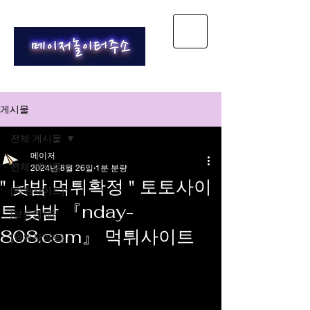
게시물
전체 게시물
메이저
전체 게시물
2024년 8월 26일
1분 분량
" 낮밤 먹튀확정 " 토토사이
[먹튀사이트]
트 낮밤 『nday-
[보증업체]
808.com』 먹튀사이트
[먹튀사이트]