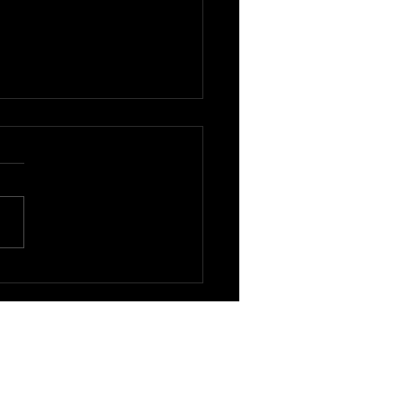
00벳 먹튀확정 " 토토사이
00BET 『sw-
0b.com』 먹튀사이트
1