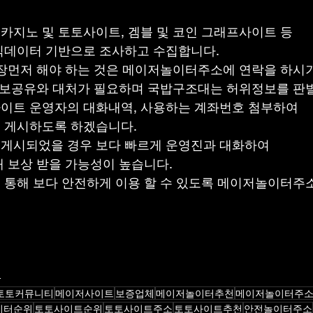
지노 및 토토사이트, 겜블 및 코인 그래프사이트 등
빅데이터 기반으로 조사하고 수집합니다.
장먼저 해야 하는 것은 메이저놀이터주소에 연락을 하시기
 정보공유와 대처가 필요하며 국밥구조대는 허위정보를 판
이트 운영자의 대화내역, 사용하는 계좌번호 첨부하여
 게시하도록 하겠습니다.
게시되었을 경우 보다 빠르게 운영진과 대화하여
 보상 받을 가능성이 높습니다.
통해 보다 안전하게 이용 할 수 있도록 메이저놀이터주
-
토토커뮤니티
메이저사이트
보증업체
메이저놀이터추천
메이저놀이터주
이터순위
토토사이트순위
토토사이트주소
토토사이트추천
안전놀이터주소