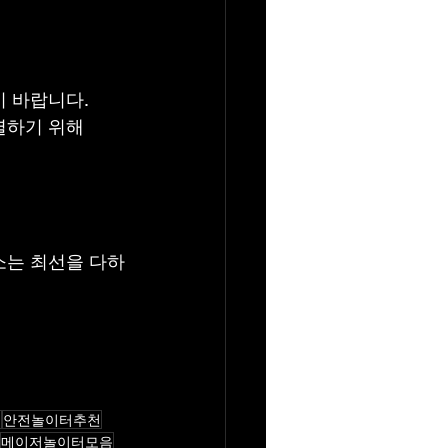
 바랍니다.
별하기 위해
소는 최선을 다하
소
안전놀이터추천
메이저놀이터모음