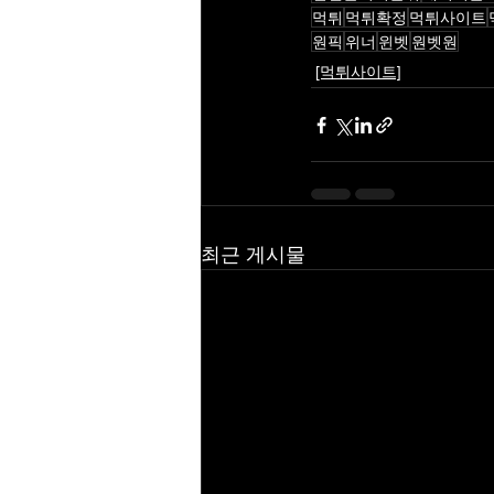
먹튀
먹튀확정
먹튀사이트
원픽
위너
윈벳
원벳원
[먹튀사이트]
최근 게시물