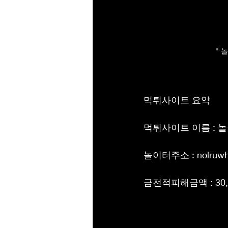
" 
먹튀사이트 요약
먹튀사이트 이름 : 
놀이터주소 : nolruwh
금전적피해금액 : 30,