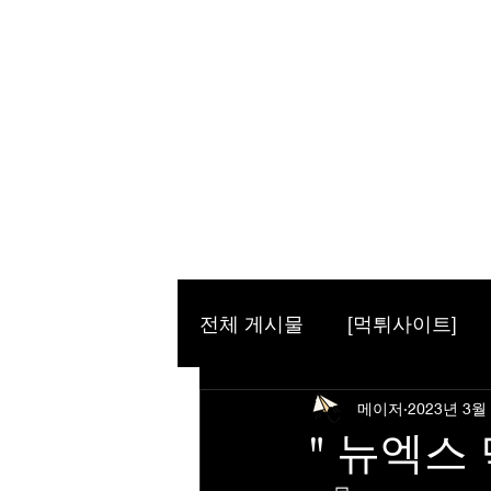
전체 게시물
[먹튀사이트]
메이저
2023년 3월
" 뉴엑스