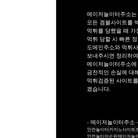
메이저놀이터주소는 카
모든 겜블사이트를 
먹튀를 당했을 때 가
먹튀 당할 시 빠른
도메인주소와 먹튀사
보내주시면 정리하여
메이저놀이터주소에 
금전적인 손실에 대해
먹튀검증된 사이트를 
겠습니다.
- 메이저놀이터주소 
안전놀이터
카지노사이트
안전놀티어순위
메이저놀