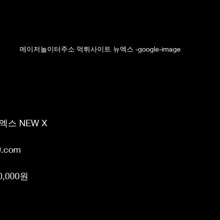
메이저놀이터주소 먹튀사이트 뉴엑스 -google-image
엑스 NEW X
.com
,000원