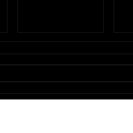
" 파워볼쌈치기 먹튀확정 " 토
" 3
토사이트 POWER CAMP
트 3
『sd-070.com』 먹튀사이
30
트
【메이저놀이터주소】
토토사이트 안전놀이터 메이저사이트 추천 NO.