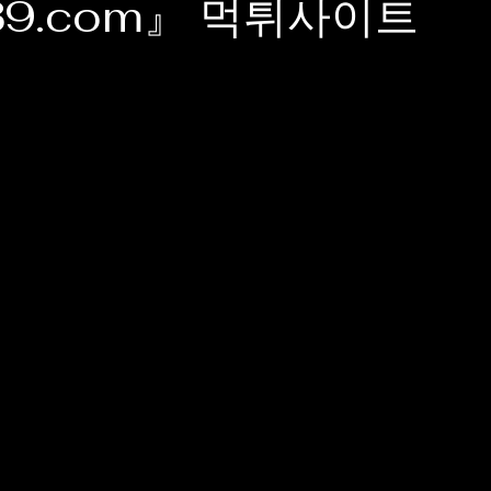
39.com』 먹튀사이트