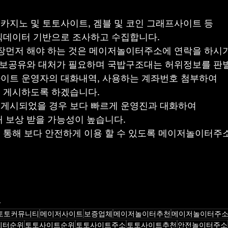
지노 및 토토사이트, 겜블 및 코인 그래프사이트 등
빅데이터 기반으로 조사하고 수집합니다.
장먼저 해야 하는 것은 메이저놀이터주소에 연락을 하시기
 정보공유와 대처가 필요하며 국밥구조대는 허위정보를 판
이트 운영자의 대화내역, 사용하는 계좌번호 첨부하여
 게시하도록 하겠습니다.
게시되었을 경우 보다 빠르게 운영진과 대화하여
 보상 받을 가능성이 높습니다.
통해 보다 안전하게 이용 할 수 있도록 메이저놀이터주
-
토토커뮤니티
메이저사이트
보증업체
메이저놀이터추천
메이저놀이터주
이터순위
토토사이트순위
토토사이트주소
토토사이트추천
안전놀이터주소