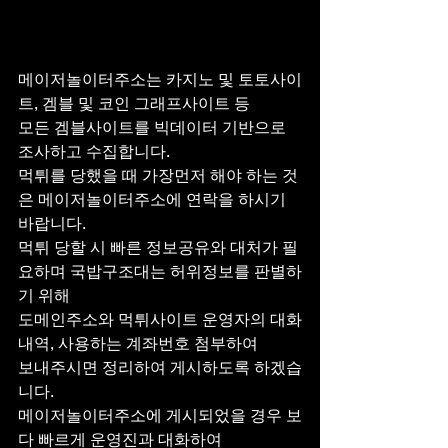
메이저놀이터주소는 카지노 및 토토사이
트, 겜블 및 코인 그래프사이트 등
모든 겜블사이트를 빅데이터 기반으로 
조사하고 수집합니다.
먹튀를 당했을 때 가장먼저 해야 하는 것
은 메이저놀이터주소에 연락을 하시기 
바랍니다.
먹튀 당할 시 빠른 정보공유와 대처가 필
요하며 국밥구조대는 허위정보를 판별하
기 위해
도메인주소와 먹튀사이트 운영자의 대화
내역, 사용하는 계좌번호 첨부하여
보내주시면 정리하여 게시하도록 하겠습
니다.
메이저놀이터주소에 게시되었을 경우 보
다 빠르게 운영진과 대화하여