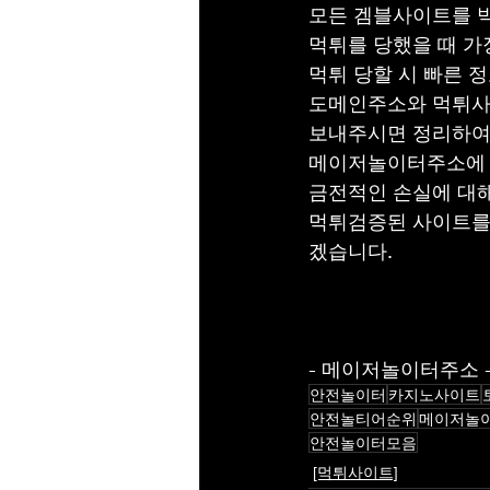
모든 겜블사이트를 
먹튀를 당했을 때 가
먹튀 당할 시 빠른
도메인주소와 먹튀사
보내주시면 정리하여
메이저놀이터주소에 
금전적인 손실에 대해
먹튀검증된 사이트를 
겠습니다.
- 메이저놀이터주소 
안전놀이터
카지노사이트
안전놀티어순위
메이저놀
안전놀이터모음
[먹튀사이트]