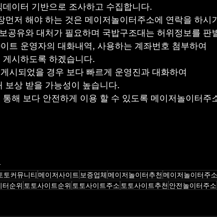
빅데이터 기반으로 조사하고 수집합니다.
장먼저 해야 하는 것은 메이저놀이터주소에 연락을 하시기
 정보공유와 대처가 필요하며 국밥구조대는 허위정보를 판
이트 운영자의 대화내역, 사용하는 계좌번호 첨부하여
 게시하도록 하겠습니다.
게시되었을 경우 보다 빠르게 운영진과 대화하여
 보상 받을 가능성이 높습니다.
통해 보다 안전하게 이용 할 수 있도록 메이저놀이터주
-
토토커뮤니티
메이저사이트
보증업체
메이저놀이터추천
메이저놀이터주
이터순위
토토사이트순위
토토사이트주소
토토사이트추천
안전놀이터주소