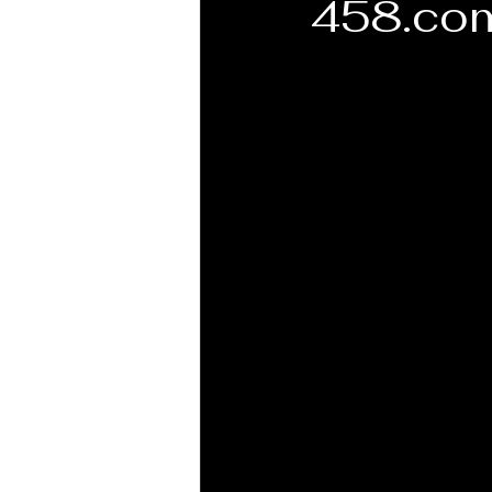
458.c