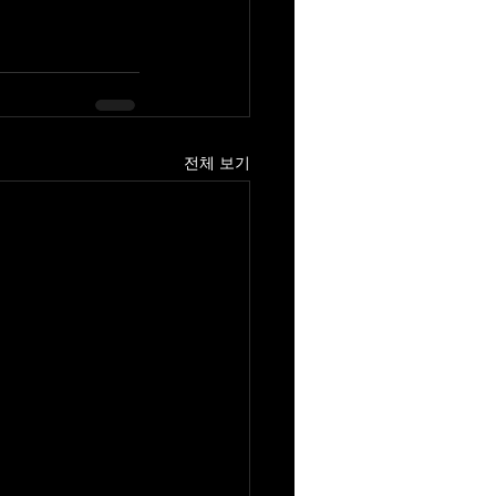
전체 보기