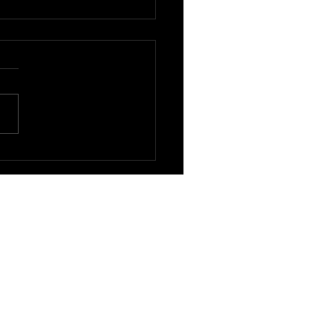
00벳 먹튀확정 " 토토사이
00BET 『sw-
0b.com』 먹튀사이트
1