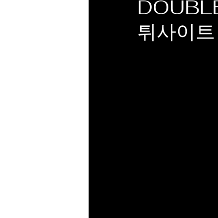
DOUBLE
튀사이트