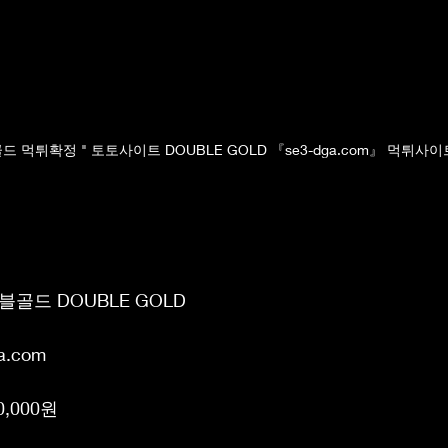
골드 먹튀확정 " 토토사이트 DOUBLE GOLD 『se3-dga.com』 먹튀사이
블골드 DOUBLE GOLD
a.com
,000원