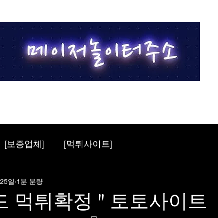
메이저놀이터
보증업체
먹튀사이트
[보증업체]
[먹튀사이트]
 25일
1분 분량
드 먹튀확정 " 토토사이트