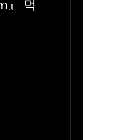
om』 먹