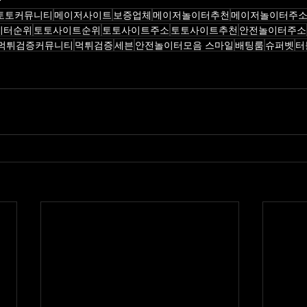
토토커뮤니티
메이저사이트
보증업체
메이저놀이터추천
메이저놀이터주
이터순위
토토사이트순위
토토사이트주소
토토사이트추천
안전놀이터주소
먹튀검증커뮤니티
먹튀검증
세븐
안전놀이터모음 스마일
배팅룸
슈퍼벳
터