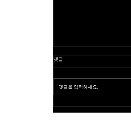
댓글
댓글을 입력하세요.
" 리드벳 먹튀확정 " 토토사이
트 LEADBET 『j-
007.com』 먹튀사이트