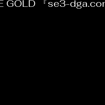
 GOLD 『se3-dga.c