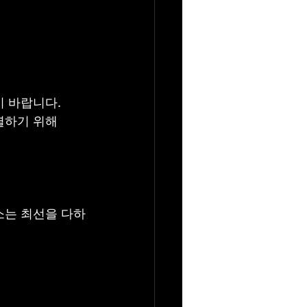
 바랍니다.
별하기 위해
소는 최선을 다하