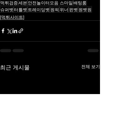
먹튀검증
세븐
안전놀이터모음 스마일
배팅룸
슈퍼벳
터틀벳
트레이딩벳
원픽
위너
윈벳
원벳원
[먹튀사이트]
최근 게시물
전체 보기