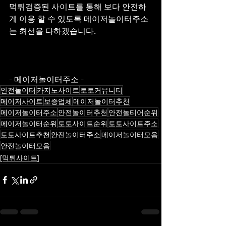
먹튀검증된 사이트를 통해 보다 안전하
게 이용 할 수 있도록 메이저놀이터주소
는 최선을 다하겠습니다.
- 메이저놀이터주소 -
안전놀이터
카지노사이트
토토커뮤니티
메이저사이트
보증업체
메이저놀이터추천
메이저놀이터주소
안전놀이터추천
안전놀티어순위
메이저놀이터순위
토토사이트순위
토토사이트주소
토토사이트추천
안전놀이터주소
메이저놀이터모음
안전놀이터모음
[먹튀사이트]