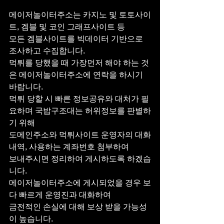
메이저놀이터주소는 카지노 및 토토사이
트, 겜블 및 코인 그래프사이트 등
모든 겜블사이트를 빅데이터 기반으로 
조사하고 수집합니다.
먹튀를 당했을 때 가장먼저 해야 하는 것
은 메이저놀이터주소에 연락을 하시기 
바랍니다.
먹튀 당할 시 빠른 정보공유와 대처가 필
요하며 국밥구조대는 허위정보를 판별하
기 위해
도메인주소와 먹튀사이트 운영자의 대화
내역, 사용하는 계좌번호 첨부하여
보내주시면 정리하여 게시하도록 하겠습
니다.
메이저놀이터주소에 게시되었을 경우 보
다 빠르게 운영진과 대화하여
금전적인 손실에 대해 보상 받을 가능성
이 높습니다.