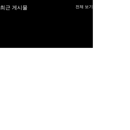
최근 게시물
전체 보기
댓글