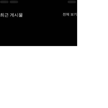
최근 게시물
전체 보기