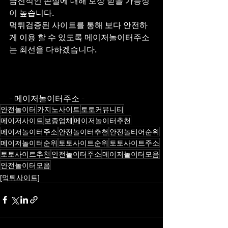
금전적인 손실에 대해 보상 받을 가능성
이 높습니다.
먹튀검증된 사이트를 통해 보다 안전하
게 이용 할 수 있도록 메이저놀이터주소
는 최선을 다하겠습니다.
- 메이저놀이터주소 -
안전놀이터
카지노사이트
토토커뮤니티
메이저사이트
보증업체
메이저놀이터추천
메이저놀이터주소
안전놀이터추천
안전놀티어순위
메이저놀이터순위
토토사이트순위
토토사이트주소
토토사이트추천
안전놀이터주소
메이저놀이터모음
안전놀이터모음
[먹튀사이트]