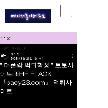
게시물
전체 게시물
메이저
전체 게시물
2023년 8월 26일
1분 분량
" 더플락 먹튀확정 " 토토사
[먹튀사이트]
이트 THE FLACK
[보증업체]
『pacy23.com』 먹튀사
[먹튀사이트]
이트