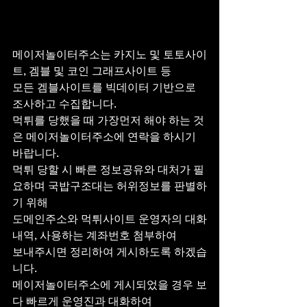
메이저놀이터주소는 카지노 및 토토사이
트, 겜블 및 코인 그래프사이트 등
모든 겜블사이트를 빅데이터 기반으로 
조사하고 수집합니다.
먹튀를 당했을 때 가장먼저 해야 하는 것
은 메이저놀이터주소에 연락을 하시기 
바랍니다.
먹튀 당할 시 빠른 정보공유와 대처가 필
요하며 국밥구조대는 허위정보를 판별하
기 위해
도메인주소와 먹튀사이트 운영자의 대화
내역, 사용하는 계좌번호 첨부하여
보내주시면 정리하여 게시하도록 하겠습
니다.
메이저놀이터주소에 게시되었을 경우 보
다 빠르게 운영진과 대화하여