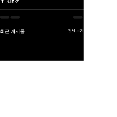
최근 게시물
전체 보기