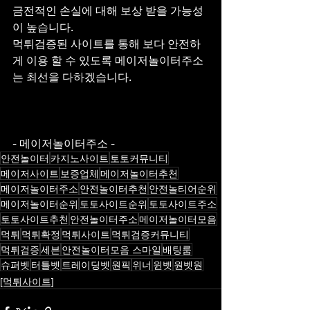
금전적인 손실에 대해 보상 받을 가능성
이 높습니다.
먹튀검증된 사이트를 통해 보다 안전하
게 이용 할 수 있도록 메이저놀이터주소
는 최선을 다하겠습니다.
- 메이저놀이터주소 -
안전놀이터
카지노사이트
토토커뮤니티
메이저사이트
보증업체
메이저놀이터추천
메이저놀이터주소
안전놀이터추천
안전놀티어순위
메이저놀이터순위
토토사이트순위
토토사이트주소
토토사이트추천
안전놀이터주소
메이저놀이터모음
먹튀
먹튀확정
먹튀사이트
먹튀검증커뮤니티
먹튀검증
세븐
안전놀이터모음 스마일
배팅룸
슈퍼벳
터틀벳
트레이딩벳
원픽
위너
윈벳
원벳원
[먹튀사이트]