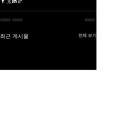
최근 게시물
전체 보기