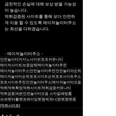
금전적인 손실에 대해 보상 받을 가능성
이 높습니다.
먹튀검증된 사이트를 통해 보다 안전하
게 이용 할 수 있도록 메이저놀이터주소
는 최선을 다하겠습니다.
- 메이저놀이터주소 -
안전놀이터
카지노사이트
토토커뮤니티
메이저사이트
보증업체
메이저놀이터추천
메이저놀이터주소
안전놀이터추천
안전놀티어순위
메이저놀이터순위
토토사이트순위
토토사이트주소
토토사이트추천
안전놀이터주소
메이저놀이터모음
먹튀
먹튀확정
먹튀사이트
먹튀검증커뮤니티
먹튀검증
세븐
안전놀이터모음 스마일
배팅룸
슈퍼벳
터틀벳
트레이딩벳
원픽
위너
윈벳
원벳원
[먹튀사이트]