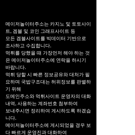
메이저놀이터주소는 카지노 및 토토사이
트, 겜블 및 코인 그래프사이트 등
모든 겜블사이트를 빅데이터 기반으로 
조사하고 수집합니다.
먹튀를 당했을 때 가장먼저 해야 하는 것
은 메이저놀이터주소에 연락을 하시기 
바랍니다.
먹튀 당할 시 빠른 정보공유와 대처가 필
요하며 국밥구조대는 허위정보를 판별하
기 위해
도메인주소와 먹튀사이트 운영자의 대화
내역, 사용하는 계좌번호 첨부하여
보내주시면 정리하여 게시하도록 하겠습
니다.
메이저놀이터주소에 게시되었을 경우 보
다 빠르게 운영진과 대화하여