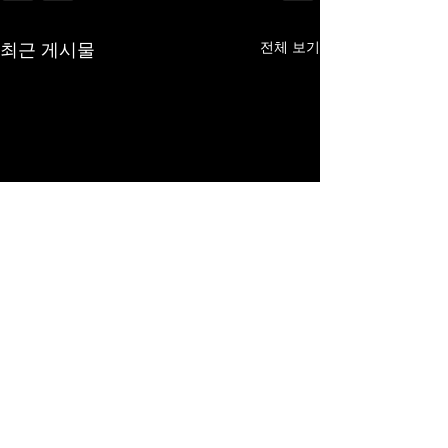
최근 게시물
전체 보기