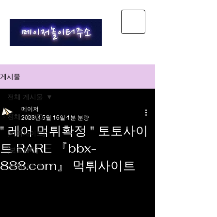
게시물
전체 게시물
메이저
전체 게시물
2023년 5월 16일
1분 분량
" 레어 먹튀확정 " 토토사이
[먹튀사이트]
트 RARE 『bbx-
[보증업체]
888.com』 먹튀사이트
[먹튀사이트]