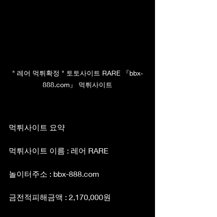
" 레어 먹튀확정 " 토토사이트 RARE 『bbx-
888.com』 먹튀사이트
먹튀사이트 요약
먹튀사이트 이름 : ​레어 RARE
놀이터주소 : bbx-888.com
금전적피해금액 : 2,170,000원