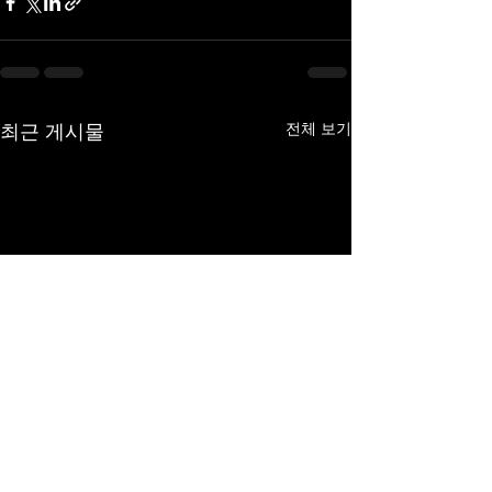
최근 게시물
전체 보기