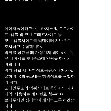
메이저놀이터주소는 카지노 및 토토사이
트, 겜블 및 코인 그래프사이트 등
모든 겜블사이트를 빅데이터 기반으로 
조사하고 수집합니다.
먹튀를 당했을 때 가장먼저 해야 하는 것
은 메이저놀이터주소에 연락을 하시기 
바랍니다.
먹튀 당할 시 빠른 정보공유와 대처가 필
요하며 국밥구조대는 허위정보를 판별하
기 위해
도메인주소와 먹튀사이트 운영자의 대화
내역, 사용하는 계좌번호 첨부하여
보내주시면 정리하여 게시하도록 하겠습
니다.