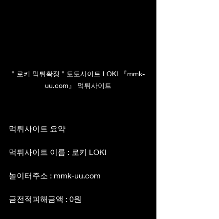
" 로키 먹튀확정 " 토토사이트 LOKI 『mmk-
uu.com』 먹튀사이트
먹튀사이트 요약
먹튀사이트 이름 : ​로키 LOKI
놀이터주소 : mmk-uu.com
금전적피해금액 : 0원