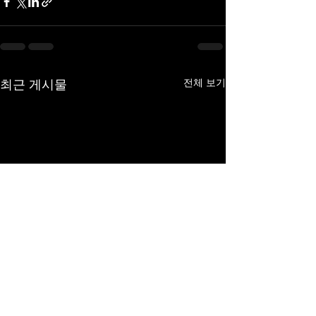
최근 게시물
전체 보기