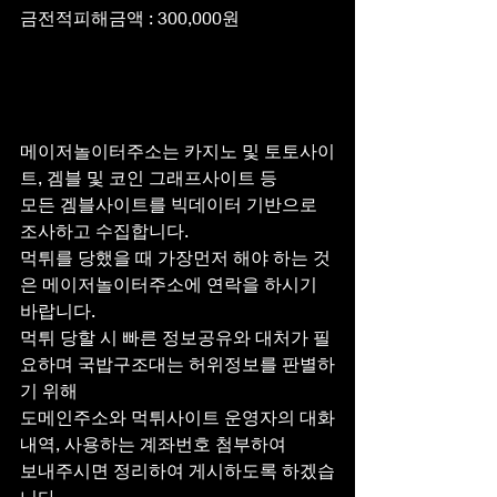
금전적피해금액 : 300,000원
메이저놀이터주소는 카지노 및 토토사이
트, 겜블 및 코인 그래프사이트 등
모든 겜블사이트를 빅데이터 기반으로 
조사하고 수집합니다.
먹튀를 당했을 때 가장먼저 해야 하는 것
은 메이저놀이터주소에 연락을 하시기 
바랍니다.
먹튀 당할 시 빠른 정보공유와 대처가 필
요하며 국밥구조대는 허위정보를 판별하
기 위해
도메인주소와 먹튀사이트 운영자의 대화
내역, 사용하는 계좌번호 첨부하여
보내주시면 정리하여 게시하도록 하겠습
니다.