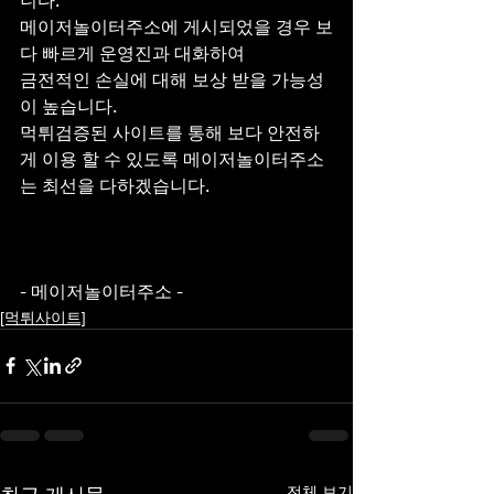
메이저놀이터주소에 게시되었을 경우 보
다 빠르게 운영진과 대화하여
금전적인 손실에 대해 보상 받을 가능성
이 높습니다.
먹튀검증된 사이트를 통해 보다 안전하
게 이용 할 수 있도록 메이저놀이터주소
는 최선을 다하겠습니다.
- 메이저놀이터주소 -
[먹튀사이트]
최근 게시물
전체 보기