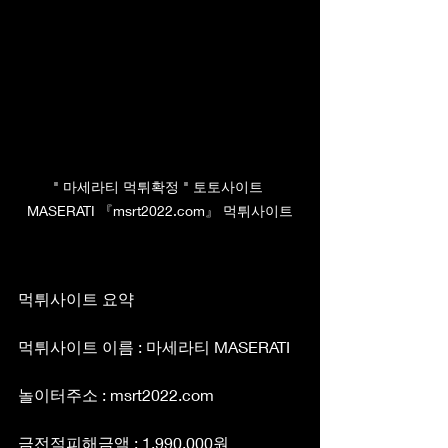
" 마세라티 먹튀확정 " 토토사이트 
MASERATI 『msrt2022.com』 먹튀사이트
먹튀사이트 요약
먹튀사이트 이름 : ​마세라티 MASERATI
놀이터주소 : msrt2022.com
금전적피해금액 : 1,990,000원