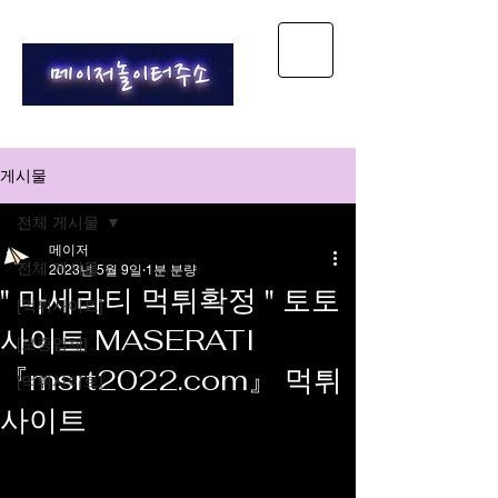
게시물
전체 게시물
메이저
전체 게시물
2023년 5월 9일
1분 분량
" 마세라티 먹튀확정 " 토토
[먹튀사이트]
사이트 MASERATI
[보증업체]
『msrt2022.com』 먹튀
[먹튀사이트]
사이트