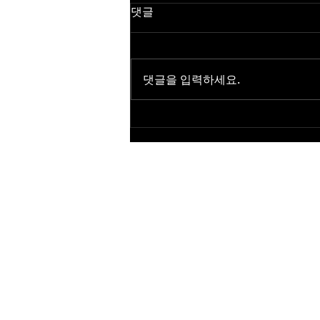
댓글
댓글을 입력하세요.
" 리드벳 먹튀확정 " 토토사이
트 LEADBET 『j-
007.com』 먹튀사이트