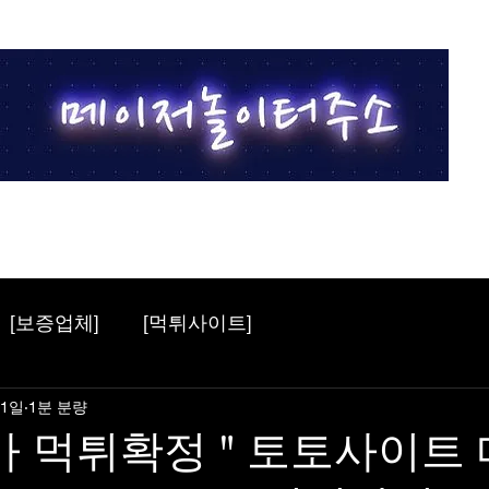
메이저놀이터
보증업체
먹튀사이트
[보증업체]
[먹튀사이트]
 1일
1분 분량
마 먹튀확정 " 토토사이트