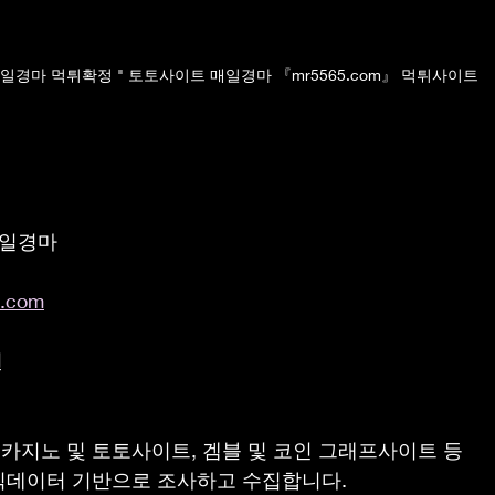
매일경마 먹튀확정 " 토토사이트 매일경마 『mr5565.com』 먹튀사이트
매일경마
.com
원
지노 및 토토사이트, 겜블 및 코인 그래프사이트 등
빅데이터 기반으로 조사하고 수집합니다.