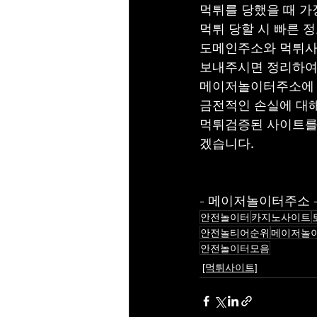
먹튀를 당했을 때 가
먹튀 당할 시 빠른
도메인주소와 먹튀사
보내주시면 정리하여
메이저놀이터주소에 
금전적인 손실에 대해
먹튀검증된 사이트를 
겠습니다.
- 메이저놀이터주소 
안전놀이터
카지노사이트
안전놀티어순위
메이저놀
안전놀이터모음
[먹튀사이트]