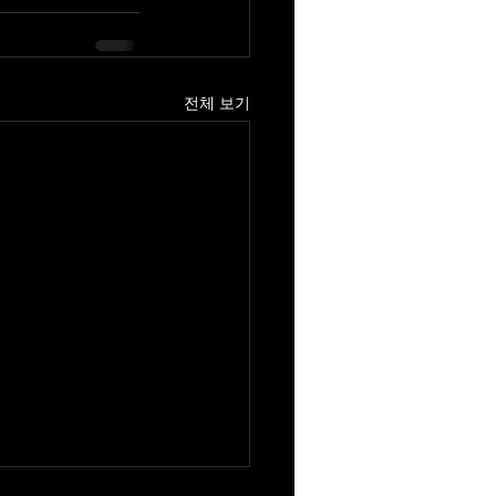
전체 보기