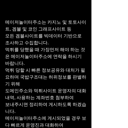
메이저놀이터주소는 카지노 및 토토사이
트, 겜블 및 코인 그래프사이트 등
모든 겜블사이트를 빅데이터 기반으로 
조사하고 수집합니다.
먹튀를 당했을 때 가장먼저 해야 하는 것
은 메이저놀이터주소에 연락을 하시기 
바랍니다.
먹튀 당할 시 빠른 정보공유와 대처가 필
요하며 국밥구조대는 허위정보를 판별하
기 위해
도메인주소와 먹튀사이트 운영자의 대화
내역, 사용하는 계좌번호 첨부하여
보내주시면 정리하여 게시하도록 하겠습
니다.
메이저놀이터주소에 게시되었을 경우 보
다 빠르게 운영진과 대화하여