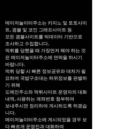
메이저놀이터주소는 카지노 및 토토사이
트, 겜블 및 코인 그래프사이트 등
모든 겜블사이트를 빅데이터 기반으로 
조사하고 수집합니다.
먹튀를 당했을 때 가장먼저 해야 하는 것
은 메이저놀이터주소에 연락을 하시기 
바랍니다.
먹튀 당할 시 빠른 정보공유와 대처가 필
요하며 국밥구조대는 허위정보를 판별하
기 위해
도메인주소와 먹튀사이트 운영자의 대화
내역, 사용하는 계좌번호 첨부하여
보내주시면 정리하여 게시하도록 하겠습
니다.
메이저놀이터주소에 게시되었을 경우 보
다 빠르게 운영진과 대화하여