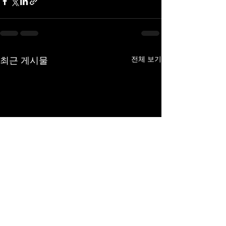
최근 게시물
전체 보기