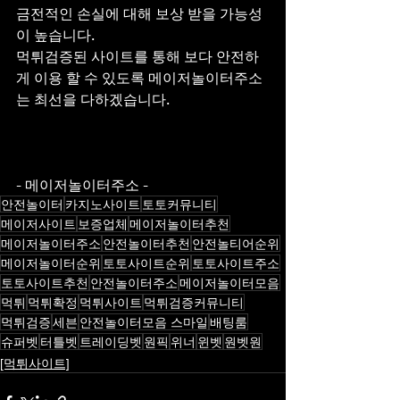
금전적인 손실에 대해 보상 받을 가능성
이 높습니다.
먹튀검증된 사이트를 통해 보다 안전하
게 이용 할 수 있도록 메이저놀이터주소
는 최선을 다하겠습니다.
- 메이저놀이터주소 -
안전놀이터
카지노사이트
토토커뮤니티
메이저사이트
보증업체
메이저놀이터추천
메이저놀이터주소
안전놀이터추천
안전놀티어순위
메이저놀이터순위
토토사이트순위
토토사이트주소
토토사이트추천
안전놀이터주소
메이저놀이터모음
먹튀
먹튀확정
먹튀사이트
먹튀검증커뮤니티
먹튀검증
세븐
안전놀이터모음 스마일
배팅룸
슈퍼벳
터틀벳
트레이딩벳
원픽
위너
윈벳
원벳원
[먹튀사이트]