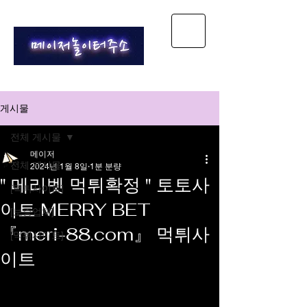
게시물
전체 게시물
메이저
전체 게시물
2024년 1월 8일
1분 분량
" 메리벳 먹튀확정 " 토토사
[먹튀사이트]
이트 MERRY BET
[보증업체]
『meri-88.com』 먹튀사
[먹튀사이트]
이트