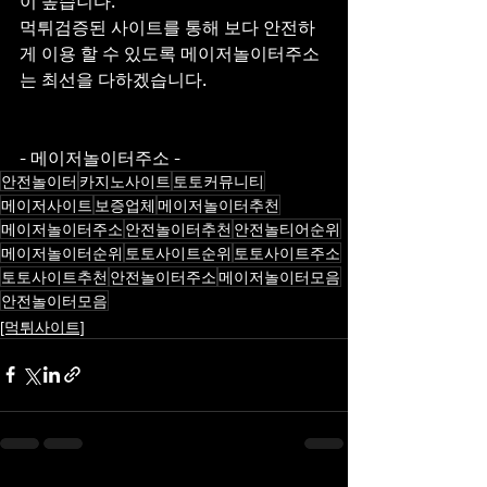
이 높습니다.
먹튀검증된 사이트를 통해 보다 안전하
게 이용 할 수 있도록 메이저놀이터주소
는 최선을 다하겠습니다.
- 메이저놀이터주소 -
안전놀이터
카지노사이트
토토커뮤니티
메이저사이트
보증업체
메이저놀이터추천
메이저놀이터주소
안전놀이터추천
안전놀티어순위
메이저놀이터순위
토토사이트순위
토토사이트주소
토토사이트추천
안전놀이터주소
메이저놀이터모음
안전놀이터모음
[먹튀사이트]