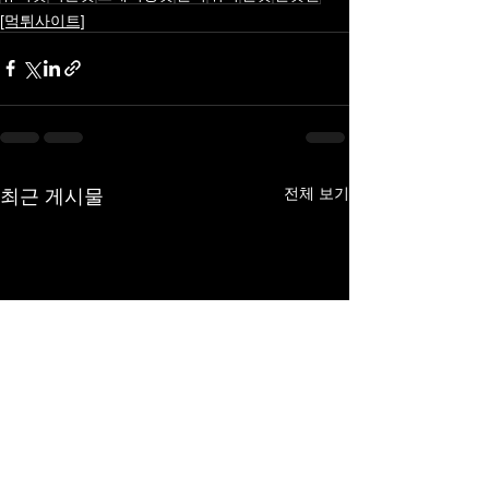
[먹튀사이트]
최근 게시물
전체 보기