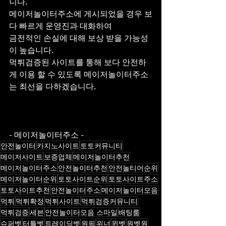
니다.
메이저놀이터주소에 게시되었을 경우 보
다 빠르게 운영진과 대화하여
금전적인 손실에 대해 보상 받을 가능성
이 높습니다.
먹튀검증된 사이트를 통해 보다 안전하
게 이용 할 수 있도록 메이저놀이터주소
는 최선을 다하겠습니다.
- 메이저놀이터주소 -
안전놀이터
카지노사이트
토토커뮤니티
메이저사이트
보증업체
메이저놀이터추천
메이저놀이터주소
안전놀이터추천
안전놀티어순위
메이저놀이터순위
토토사이트순위
토토사이트주소
토토사이트추천
안전놀이터주소
메이저놀이터모음
먹튀
먹튀확정
먹튀사이트
먹튀검증커뮤니티
먹튀검증
세븐
안전놀이터모음 스마일
배팅룸
슈퍼벳
터틀벳
트레이딩벳
원픽
위너
윈벳
원벳원