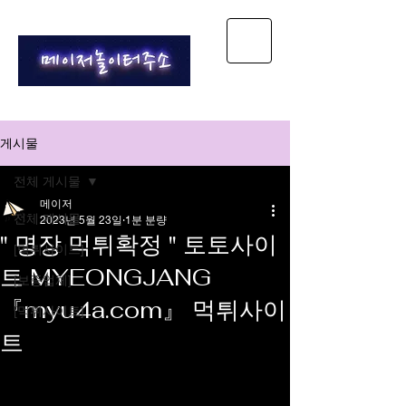
게시물
전체 게시물
메이저
전체 게시물
2023년 5월 23일
1분 분량
" 명장 먹튀확정 " 토토사이
[먹튀사이트]
트 MYEONGJANG
[보증업체]
『myu4a.com』 먹튀사이
[먹튀사이트]
트