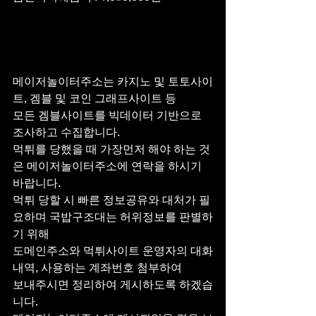
메이저놀이터주소는 카지노 및 토토사이
트, 겜블 및 코인 그래프사이트 등
모든 겜블사이트를 빅데이터 기반으로 
조사하고 수집합니다.
먹튀를 당했을 때 가장먼저 해야 하는 것
은 메이저놀이터주소에 연락을 하시기 
바랍니다.
먹튀 당할 시 빠른 정보공유와 대처가 필
요하며 국밥구조대는 허위정보를 판별하
기 위해
도메인주소와 먹튀사이트 운영자의 대화
내역, 사용하는 계좌번호 첨부하여
보내주시면 정리하여 게시하도록 하겠습
니다.