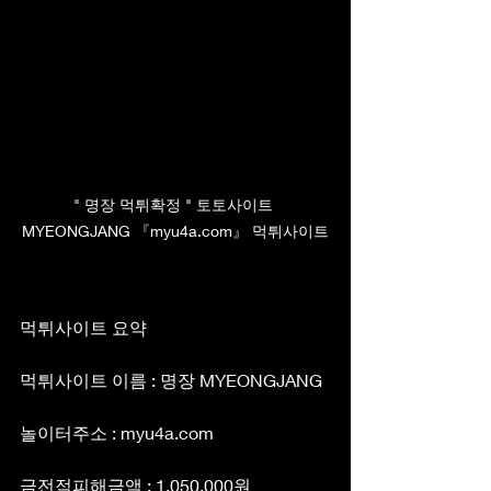
" 명장 먹튀확정 " 토토사이트 
MYEONGJANG 『myu4a.com』 먹튀사이트
먹튀사이트 요약
먹튀사이트 이름 : ​명장 MYEONGJANG
놀이터주소 : myu4a.com
금전적피해금액 : 1,050,000원