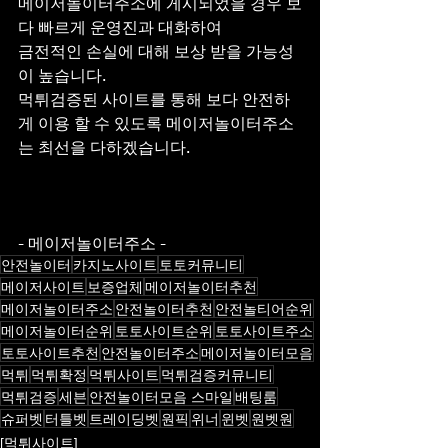
메이저놀이터주소에 게시되었을 경우 보
다 빠르게 운영진과 대화하여
금전적인 손실에 대해 보상 받을 가능성
이 높습니다.
먹튀검증된 사이트를 통해 보다 안전하
게 이용 할 수 있도록 메이저놀이터주소
는 최선을 다하겠습니다.
- 메이저놀이터주소 -
안전놀이터
카지노사이트
토토커뮤니티
메이저사이트
보증업체
메이저놀이터추천
메이저놀이터주소
안전놀이터추천
안전놀티어순위
메이저놀이터순위
토토사이트순위
토토사이트주소
토토사이트추천
안전놀이터주소
메이저놀이터모음
먹튀
먹튀확정
먹튀사이트
먹튀검증커뮤니티
먹튀검증
세븐
안전놀이터모음 스마일
배팅룸
슈퍼벳
터틀벳
트레이딩벳
원픽
위너
윈벳
원벳원
[먹튀사이트]