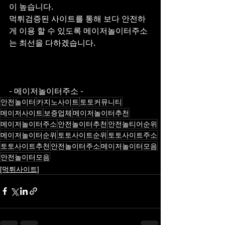
이 높습니다.
먹튀검증된 사이트를 통해 보다 안전하
게 이용 할 수 있도록 메이저놀이터주소
는 최선을 다하겠습니다.
- 메이저놀이터주소 -
안전놀이터
카지노사이트
토토커뮤니티
메이저사이트
보증업체
메이저놀이터추천
메이저놀이터주소
안전놀이터추천
안전놀티어순위
메이저놀이터순위
토토사이트순위
토토사이트주소
토토사이트추천
안전놀이터주소
메이저놀이터모음
안전놀이터모음
[먹튀사이트]