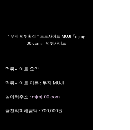
" 무지 먹튀확정 " 토토사이트 MUJI『mjmj-
00.com』 먹튀사이트
먹튀사이트 요약
먹튀사이트 이름 : ​무지 MUJI
놀이터주소 : 
mjmj-00.com
금전적피해금액 : 700,000원