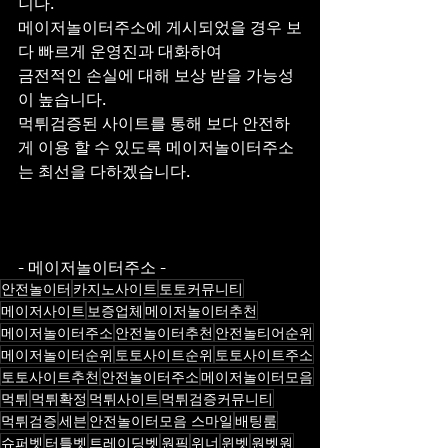
니다.
메이저놀이터주소에 게시되었을 경우 보
다 빠르게 운영진과 대화하여
금전적인 손실에 대해 보상 받을 가능성
이 높습니다.
먹튀검증된 사이트를 통해 보다 안전하
게 이용 할 수 있도록 메이저놀이터주소
는 최선을 다하겠습니다.
- 메이저놀이터주소 -
안전놀이터
카지노사이트
토토커뮤니티
메이저사이트
보증업체
메이저놀이터추천
메이저놀이터주소
안전놀이터추천
안전놀티어순위
메이저놀이터순위
토토사이트순위
토토사이트주소
토토사이트추천
안전놀이터주소
메이저놀이터모음
먹튀
먹튀확정
먹튀사이트
먹튀검증커뮤니티
먹튀검증
세븐
안전놀이터모음 스마일
배팅룸
슈퍼벳
터틀벳
트레이딩벳
원픽
위너
윈벳
원벳원