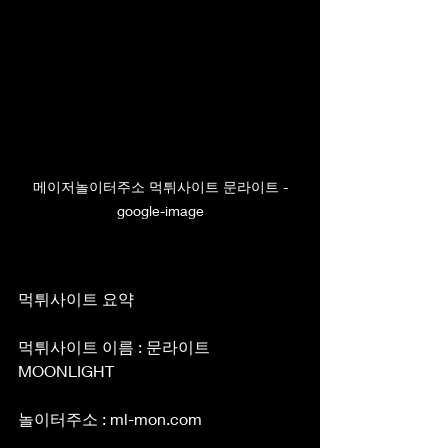
메이저놀이터주소 먹튀사이트 문라이트 -
google-image
먹튀사이트 요약
먹튀사이트 이름 : ​문라이트 
MOONLIGHT
놀이터주소 : ml-mon.com