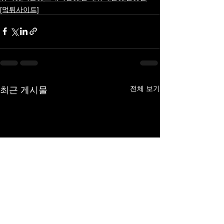
[먹튀사이트]
최근 게시물
전체 보기