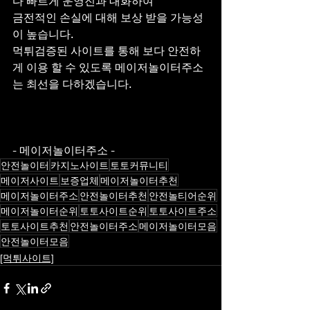
다 빠르게 운영진과 대화하여
금전적인 손실에 대해 보상 받을 가능성
이 높습니다.
먹튀검증된 사이트를 통해 보다 안전하
게 이용 할 수 있도록 메이저놀이터주소
는 최선을 다하겠습니다.
- 메이저놀이터주소 -
안전놀이터
카지노사이트
토토커뮤니티
메이저사이트
보증업체
메이저놀이터추천
메이저놀이터주소
안전놀이터추천
안전놀티어순위
메이저놀이터순위
토토사이트순위
토토사이트주소
토토사이트추천
안전놀이터주소
메이저놀이터모음
안전놀이터모음
[먹튀사이트]