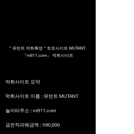
" 뮤턴트 먹튀확정 " 토토사이트 MUTANT 
『mtt11.com』 먹튀사이트
먹튀사이트 요약
먹튀사이트 이름 : ​뮤턴트 MUTANT
놀이터주소 : mtt11.com
금전적피해금액 : 590,000 