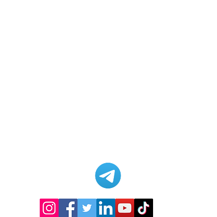
토토사이트 안전놀이터 메이저사이트 추천 NO.
먹튀,먹튀확정,먹튀사이트,먹튀검증,먹튀검증커뮤니티,
안전놀이터,
메이저사이트,토토커뮤니티,카지노사이트,
에볼루션,슬롯사이트,
슬롯게임,바카라,
블랙잭,보증업체,
안전놀이터주소,
안전놀이터추천,
안전놀이터순위,
안전놀이터모음,
안전사이트주소,안전사이트추천,
안전사이트순위​,안전사이트모음,
메이저놀이터주소,메이저놀이터추천,
메이저놀이터순위,
메이저놀이터모음,
메이저사이트주소,
메이저놀이터추천,
메이저사이트순위,메이저놀이터모음
해외메이저놀이터주소,
메이저놀이터 검증사이트,
메이저놀이터 놀검소,
메이저 배팅사이트,메이저 안전공원