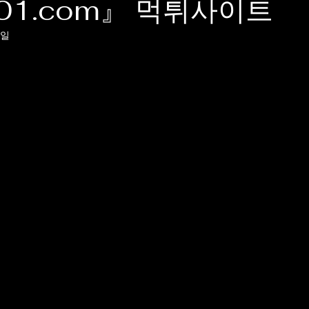
-01.com』 먹튀사이트
5일