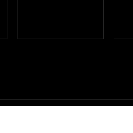
" 파워볼쌈치기 먹튀확정 " 토
" 3
토사이트 POWER CAMP
트 3
『sd-070.com』 먹튀사이
30
트
【메이저놀이터주소】