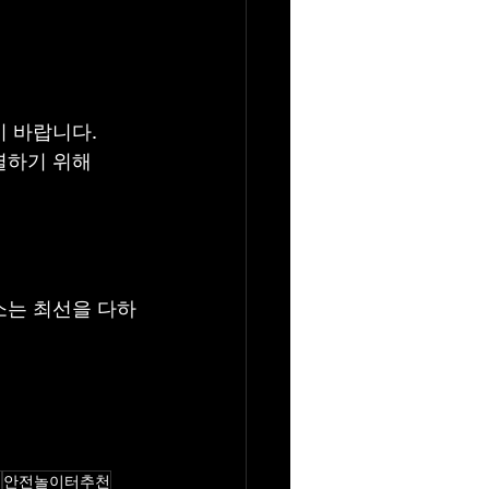
 바랍니다.
별하기 위해
소는 최선을 다하
소
안전놀이터추천