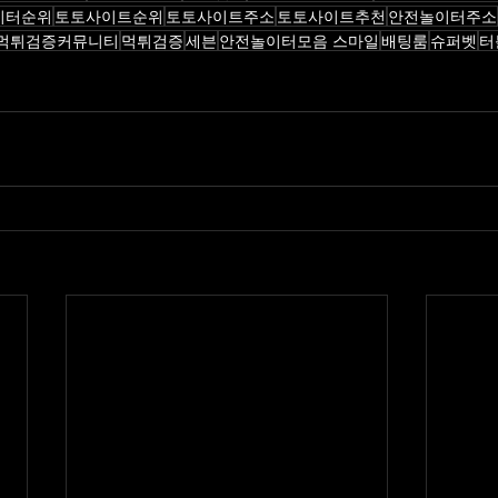
이터순위
토토사이트순위
토토사이트주소
토토사이트추천
안전놀이터주소
먹튀검증커뮤니티
먹튀검증
세븐
안전놀이터모음 스마일
배팅룸
슈퍼벳
터