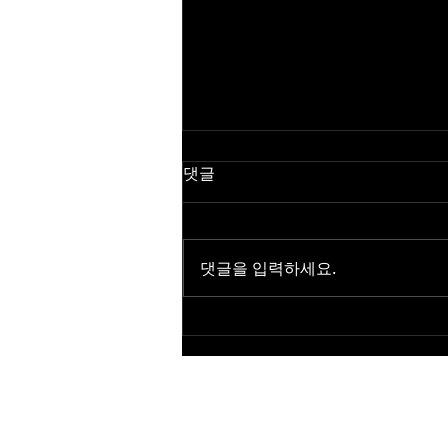
댓글
댓글을 입력하세요.
" 리드벳 먹튀확정 " 토토사이
트 LEADBET 『j-
007.com』 먹튀사이트