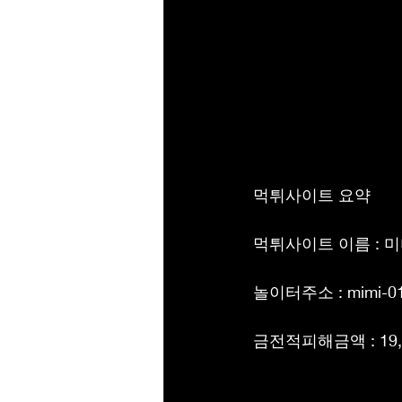
먹튀사이트 요약
먹튀사이트 이름 : ​미
놀이터주소 : mimi-01
금전적피해금액 : 19,0