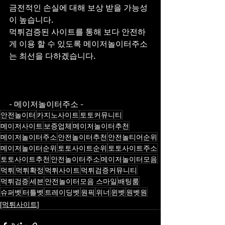
금전적인 손실에 대해 보상 받을 가능성
이 높습니다.
먹튀검증된 사이트를 통해 보다 안전하
게 이용 할 수 있도록 메이저놀이터주소
는 최선을 다하겠습니다.
- 메이저놀이터주소 -
안전놀이터
카지노사이트
토토커뮤니티
메이저사이트
보증업체
메이저놀이터추천
메이저놀이터주소
안전놀이터추천
안전놀티어순위
메이저놀이터순위
토토사이트순위
토토사이트주소
토토사이트추천
안전놀이터주소
메이저놀이터모음
먹튀
먹튀확정
먹튀사이트
먹튀검증커뮤니티
먹튀검증
세븐
안전놀이터모음 스마일
배팅룸
슈퍼벳
터틀벳
트레이딩벳
원픽
위너
윈벳
원벳원
[먹튀사이트]