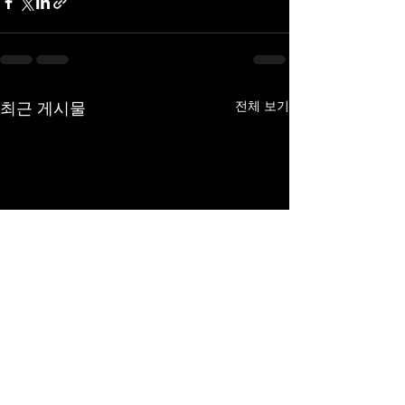
최근 게시물
전체 보기