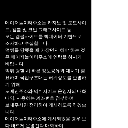
메이저놀이터주소는 카지노 및 토토사이
트, 겜블 및 코인 그래프사이트 등
모든 겜블사이트를 빅데이터 기반으로 
조사하고 수집합니다.
먹튀를 당했을 때 가장먼저 해야 하는 것
은 메이저놀이터주소에 연락을 하시기 
바랍니다.
먹튀 당할 시 빠른 정보공유와 대처가 필
요하며 국밥구조대는 허위정보를 판별하
기 위해
도메인주소와 먹튀사이트 운영자의 대화
내역, 사용하는 계좌번호 첨부하여
보내주시면 정리하여 게시하도록 하겠습
니다.
메이저놀이터주소에 게시되었을 경우 보
다 빠르게 운영진과 대화하여