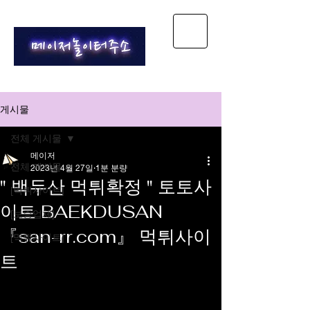
게시물
전체 게시물
메이저
전체 게시물
2023년 4월 27일
1분 분량
" 백두산 먹튀확정 " 토토사
[먹튀사이트]
이트 BAEKDUSAN
[보증업체]
『san-rr.com』 먹튀사이
[먹튀사이트]
트