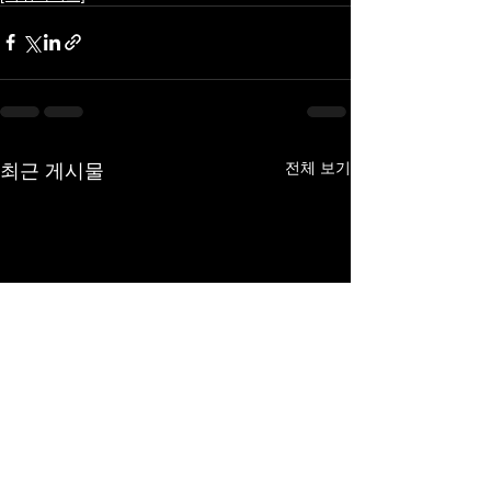
최근 게시물
전체 보기