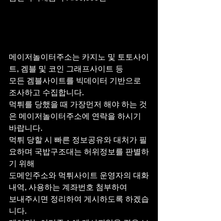
메이저놀이터주소는 카지노 및 토토사이
트, 겜블 및 코인 그래프사이트 등
모든 겜블사이트를 빅데이터 기반으로 
조사하고 수집합니다.
먹튀를 당했을 때 가장먼저 해야 하는 것
은 메이저놀이터주소에 연락을 하시기 
바랍니다.
먹튀 당할 시 빠른 정보공유와 대처가 필
요하며 국밥구조대는 허위정보를 판별하
기 위해
도메인주소와 먹튀사이트 운영자의 대화
내역, 사용하는 계좌번호 첨부하여
보내주시면 정리하여 게시하도록 하겠습
니다.