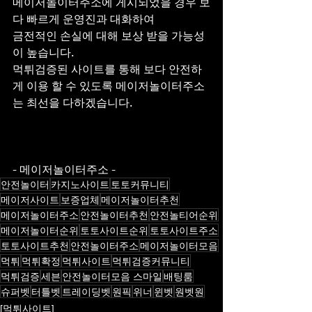
메이저놀이터주소에 게시되었을 경우 보
다 빠르게 운영진과 대화하여
금전적인 손실에 대해 보상 받을 가능성
이 높습니다.
먹튀검증된 사이트를 통해 보다 안전하
게 이용 할 수 있도록 메이저놀이터주소
는 최선을 다하겠습니다.
- 메이저놀이터주소 -
안전놀이터
카지노사이트
토토커뮤니티
메이저사이트
보증업체
메이저놀이터추천
메이저놀이터주소
안전놀이터추천
안전놀티어순위
메이저놀이터순위
토토사이트순위
토토사이트주소
토토사이트추천
안전놀이터주소
메이저놀이터모음
먹튀
먹튀확정
먹튀사이트
먹튀검증커뮤니티
먹튀검증
세븐
안전놀이터모음 스마일
배팅룸
슈퍼벳
터틀벳
트레이딩벳
원픽
위너
윈벳
원벳원
[먹튀사이트]