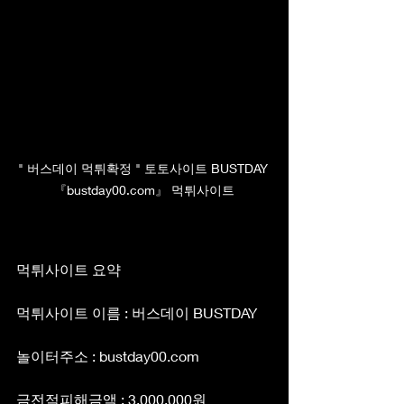
" 버스데이 먹튀확정 " 토토사이트 BUSTDAY 
『bustday00.com』 먹튀사이트
먹튀사이트 요약
먹튀사이트 이름 : ​버스데이 BUSTDAY
놀이터주소 : bustday00.com
금전적피해금액 : 3,000,000원