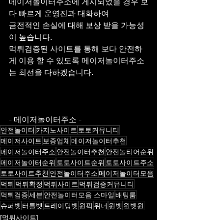
메이저놀이터주소에 게시되었을 경우 보
다 빠르게 운영진과 대화하여
금전적인 손실에 대해 보상 받을 가능성
이 높습니다.
먹튀검증된 사이트를 통해 보다 안전하
게 이용 할 수 있도록 메이저놀이터주소
는 최선을 다하겠습니다.
- 메이저놀이터주소 -
안전놀이터
카지노사이트
토토커뮤니티
메이저사이트
보증업체
메이저놀이터추천
메이저놀이터주소
안전놀이터추천
안전놀티어순위
메이저놀이터순위
토토사이트순위
토토사이트주소
토토사이트추천
안전놀이터주소
메이저놀이터모음
먹튀
먹튀확정
먹튀사이트
먹튀검증커뮤니티
먹튀검증
세븐
안전놀이터모음 스마일
배팅룸
슈퍼벳
터틀벳
트레이딩벳
원픽
위너
윈벳
원벳원
[먹튀사이트]