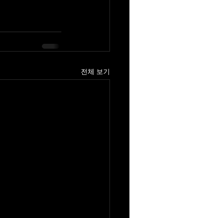
전체 보기