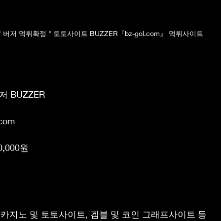
" 버저 먹튀확정 " 토토사이트 BUZZER『bz-gol.com』 먹튀사이트
저 BUZZER
com
,000원
지노 및 토토사이트, 겜블 및 코인 그래프사이트 등