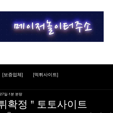
메이저놀이터
보증업체
먹튀사이트
[보증업체]
[먹튀사이트]
 27일
1분 분량
먹튀확정 " 토토사이트