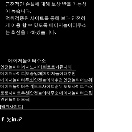
금전적인 손실에 대해 보상 받을 가능성
이 높습니다.
먹튀검증된 사이트를 통해 보다 안전하
게 이용 할 수 있도록 메이저놀이터주소
는 최선을 다하겠습니다.
- 메이저놀이터주소 -
안전놀이터
카지노사이트
토토커뮤니티
메이저사이트
보증업체
메이저놀이터추천
메이저놀이터주소
안전놀이터추천
안전놀티어순위
메이저놀이터순위
토토사이트순위
토토사이트주소
토토사이트추천
안전놀이터주소
메이저놀이터모음
안전놀이터모음
[먹튀사이트]