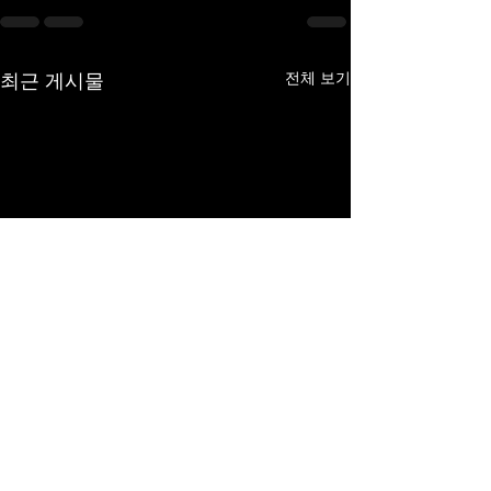
최근 게시물
전체 보기