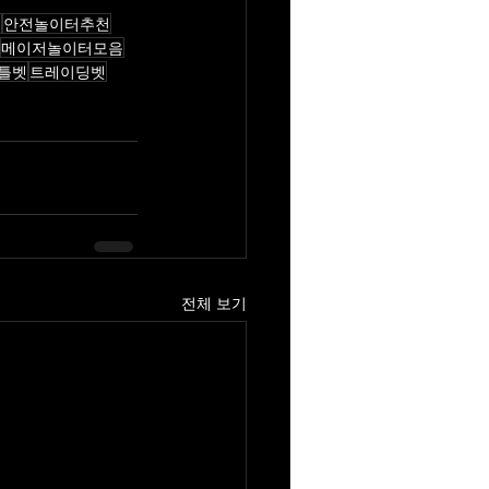
소
안전놀이터추천
메이저놀이터모음
틀벳
트레이딩벳
전체 보기