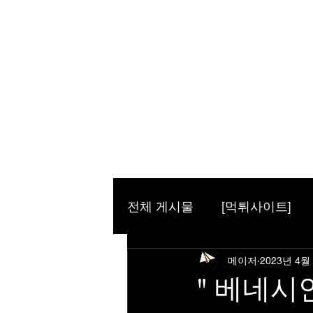
전체 게시물
[먹튀사이트]
메이저
2023년 4월
" 베네시