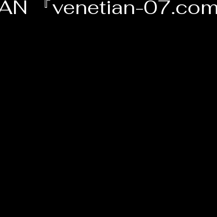
AN 『venetian-07.co