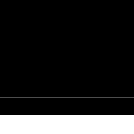
" 파워볼쌈치기 먹튀확정 " 토
" 3
토사이트 POWER CAMP
트 3
『sd-070.com』 먹튀사이
30
트
【메이저놀이터주소】