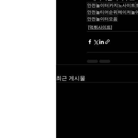
안전놀이터
카지노사이트
안전놀티어순위
메이저놀
안전놀이터모음
[먹튀사이트]
최근 게시물