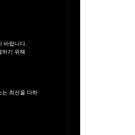
 바랍니다.
별하기 위해
소는 최선을 다하