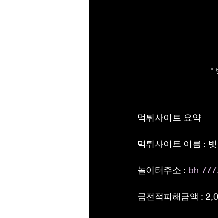
"
먹튀사이트 요약
먹튀사이트 이름 : ​벳
놀이터주소 : 
bh-777
금전적피해금액 : 2,0