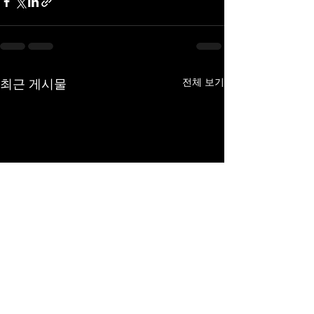
최근 게시물
전체 보기