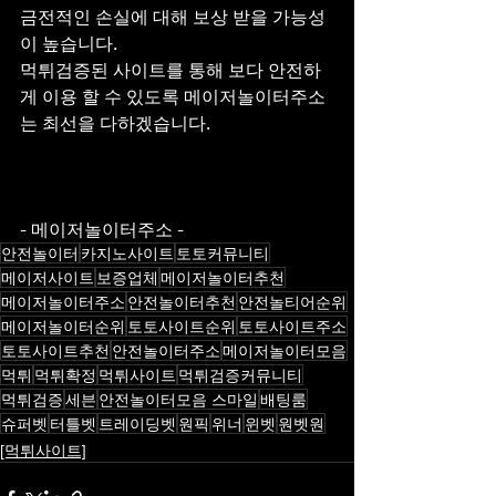
금전적인 손실에 대해 보상 받을 가능성
이 높습니다.
먹튀검증된 사이트를 통해 보다 안전하
게 이용 할 수 있도록 메이저놀이터주소
는 최선을 다하겠습니다.
- 메이저놀이터주소 -
안전놀이터
카지노사이트
토토커뮤니티
메이저사이트
보증업체
메이저놀이터추천
메이저놀이터주소
안전놀이터추천
안전놀티어순위
메이저놀이터순위
토토사이트순위
토토사이트주소
토토사이트추천
안전놀이터주소
메이저놀이터모음
먹튀
먹튀확정
먹튀사이트
먹튀검증커뮤니티
먹튀검증
세븐
안전놀이터모음 스마일
배팅룸
슈퍼벳
터틀벳
트레이딩벳
원픽
위너
윈벳
원벳원
[먹튀사이트]