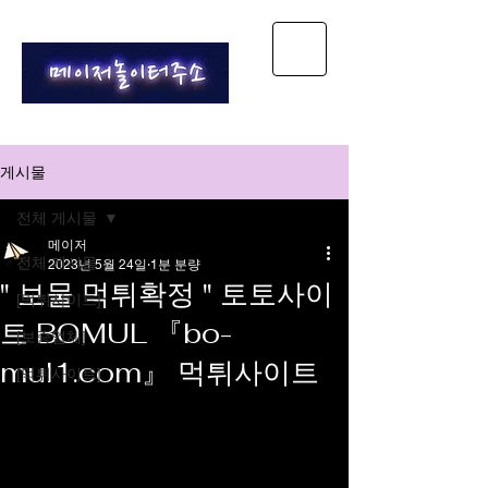
게시물
전체 게시물
메이저
전체 게시물
2023년 5월 24일
1분 분량
" 보물 먹튀확정 " 토토사이
[먹튀사이트]
트 BOMUL 『bo-
[보증업체]
mul1.com』 먹튀사이트
[먹튀사이트]