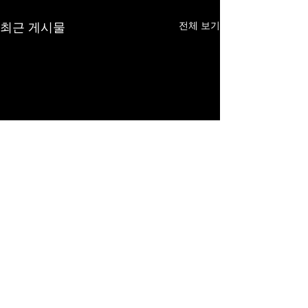
최근 게시물
전체 보기