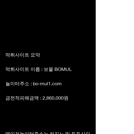
먹튀사이트 요약
먹튀사이트 이름 : ​보물 BOMUL
놀이터주소 : bo-mul1.com
금전적피해금액 : 2,860,000원
메이저놀이터주소는 카지노 및 토토사이