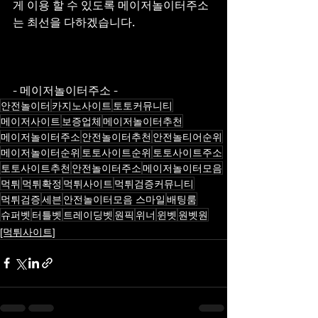
게 이용 할 수 있도록 메이저놀이터주소
는 최선을 다하겠습니다.
- 메이저놀이터주소 -
안전놀이터
카지노사이트
토토커뮤니티
메이저사이트
보증업체
메이저놀이터추천
메이저놀이터주소
안전놀이터추천
안전놀티어순위
메이저놀이터순위
토토사이트순위
토토사이트주소
토토사이트추천
안전놀이터주소
메이저놀이터모음
먹튀
먹튀확정
먹튀사이트
먹튀검증커뮤니티
먹튀검증
세븐
안전놀이터모음 스마일
배팅룸
슈퍼벳
터틀벳
트레이딩벳
원픽
위너
윈벳
원벳원
[먹튀사이트]