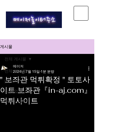
게시물
전체 게시물
메이저
전체 게시물
2024년 7월 15일
1분 분량
" 보좌관 먹튀확정 " 토토사
[먹튀사이트]
이트 보좌관『in-aj.com』
[보증업체]
먹튀사이트
[먹튀사이트]