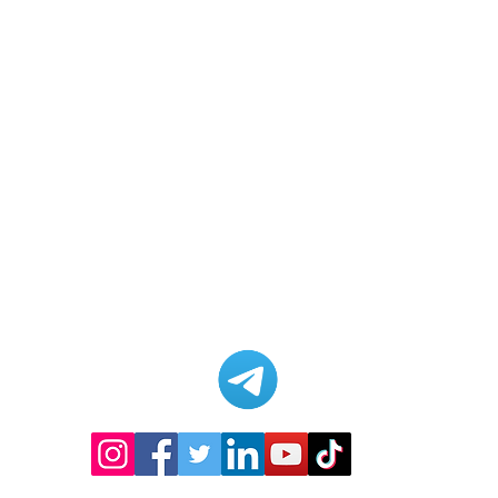
먹튀,먹튀확정,먹튀사이트,먹튀검증,먹튀검증커뮤니티,
안전놀이터,
메이저사이트,토토커뮤니티,카지노사이트,
에볼루션,슬롯사이트,
슬롯게임,바카라,
블랙잭,보증업체,
안전놀이터주소,
안전놀이터추천,
안전놀이터순위,
안전놀이터모음,
안전사이트주소,안전사이트추천,
안전사이트순위​,안전사이트모음,
메이저놀이터주소,메이저놀이터추천,
메이저놀이터순위,
메이저놀이터모음,
메이저사이트주소,
메이저놀이터추천,
메이저사이트순위,메이저놀이터모음
해외메이저놀이터주소,
메이저놀이터 검증사이트,
메이저놀이터 놀검소,
메이저 배팅사이트,메이저 안전공원