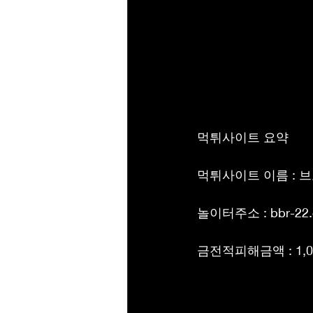
먹튀사이트 요약
먹튀사이트 이름 : ​브
놀이터주소 : bbr-22
금전적피해금액 : 1,0