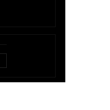
00벳 먹튀확정 " 토토사이
00BET 『sw-
0b.com』 먹튀사이트
1