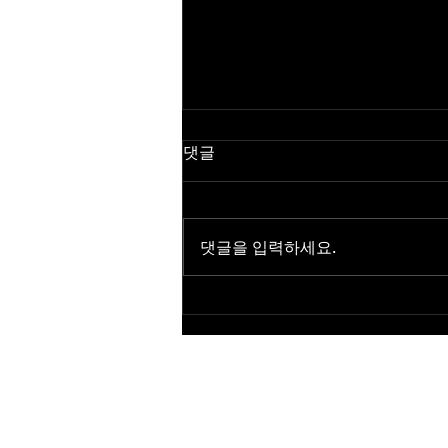
댓글
댓글을 입력하세요.
" 리드벳 먹튀확정 " 토토사이
트 LEADBET 『j-
007.com』 먹튀사이트