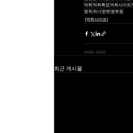
먹튀
먹튀확정
먹튀사이트
원픽
위너
윈벳
원벳원
[먹튀사이트]
최근 게시물