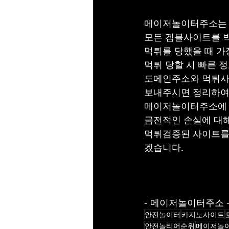
메이저놀이터주소는 카
모든 겜블사이트를 
먹튀를 당했을 때 가
먹튀 당할 시 빠른
도메인주소와 먹튀사
보내주시면 정리하여
메이저놀이터주소에 
금전적인 손실에 대해
먹튀검증된 사이트를 
겠습니다.
- 메이저놀이터주소 
안전놀이터
카지노사이트
안전놀티어순위
메이저놀