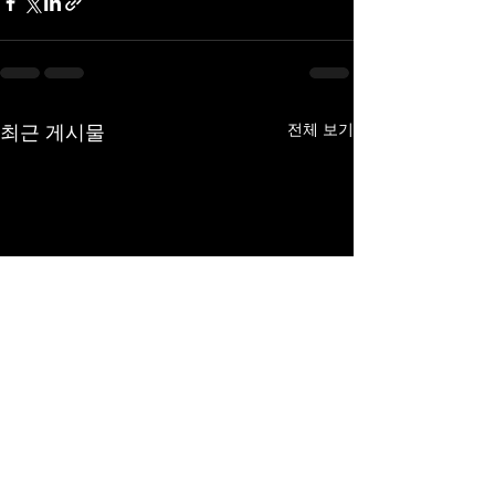
최근 게시물
전체 보기