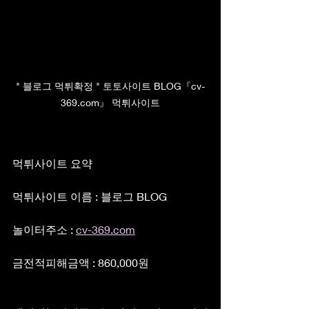
" 블로그 먹튀확정 " 토토사이트 BLOG『cv-
369.com』 먹튀사이트
먹튀사이트 요약
먹튀사이트 이름 : ​블로그 BLOG
놀이터주소 : 
cv-369.com
금전적피해금액 : 860,000원