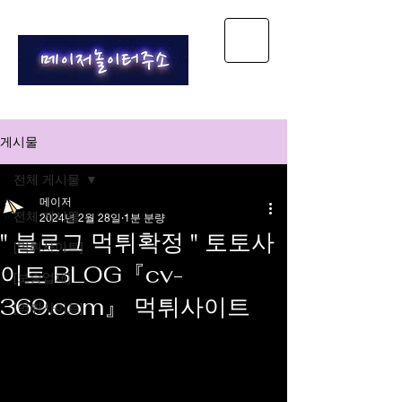
게시물
전체 게시물
메이저
전체 게시물
2024년 2월 28일
1분 분량
" 블로그 먹튀확정 " 토토사
[먹튀사이트]
이트 BLOG『cv-
[보증업체]
369.com』 먹튀사이트
[먹튀사이트]